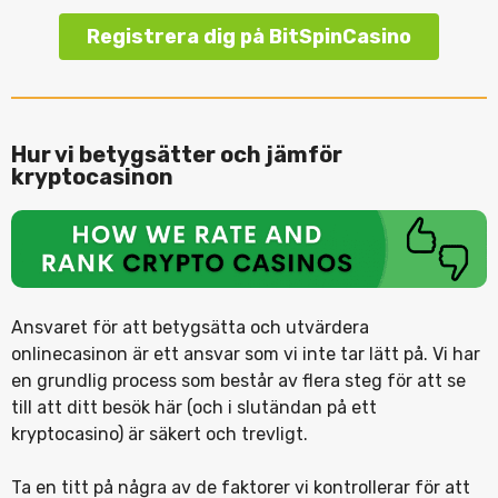
Registrera dig på BitSpinCasino
Hur vi betygsätter och jämför
kryptocasinon
Ansvaret för att betygsätta och utvärdera
onlinecasinon är ett ansvar som vi inte tar lätt på. Vi har
en grundlig process som består av flera steg för att se
till att ditt besök här (och i slutändan på ett
kryptocasino) är säkert och trevligt.
Ta en titt på några av de faktorer vi kontrollerar för att