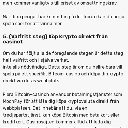
men kommer vanligtvis till priset av omsättningskrav.
När dina pengar har kommit in på ditt konto kan du börja
spela spel för att vinna mer.
5. (Valfritt steg) Köp krypto direkt från
casinot
Om du har följt alla de föregående stegen är detta steg
helt valfritt och i själva verket,
inte alls nödvändigt. Detta steg är om du hellre bara vill
spela på ett specifikt Bitcoin-casino och köpa din krypto
direkt via deras webbplats.
Flera Bitcoin-casinon använder betalningstjänster som
MoonPay för att låta dig köpa kryptovaluta direkt från
webbplatsen. Det innebär att du, via en
tredjepartstjänst, kan köpa Bitcoin med betalkort eller
kreditkort. Casinosajten kommer alltid att leda dig