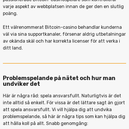
varje aspekt av webbplatsen innan de ger den en slutlig
poäng.
Ett välrenommerat Bitcoin-casino behandlar kunderna
väl via sina supportkanaler, försenar aldrig utbetalningar
av okända skäl och har korrekta licenser för att verka i
ditt land.
Problemspelande på nätet och hur man
undviker det
Här är några råd: spela ansvarsfullt. Naturligtvis är det
inte alltid så enkelt. För vissa är det lättare sagt än gjort
att spela ansvarsfullt. Vi vill hjälpa dig att undvika
problemspelande, så här är några tips som kan hjälpa dig
att hålla koll på allt. Snabb genomgång: