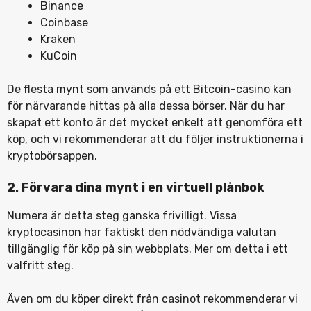
Binance
Coinbase
Kraken
KuCoin
De flesta mynt som används på ett Bitcoin-casino kan
för närvarande hittas på alla dessa börser. När du har
skapat ett konto är det mycket enkelt att genomföra ett
köp, och vi rekommenderar att du följer instruktionerna i
kryptobörsappen.
2. Förvara dina mynt i en virtuell plånbok
Numera är detta steg ganska frivilligt. Vissa
kryptocasinon har faktiskt den nödvändiga valutan
tillgänglig för köp på sin webbplats. Mer om detta i ett
valfritt steg.
Även om du köper direkt från casinot rekommenderar vi