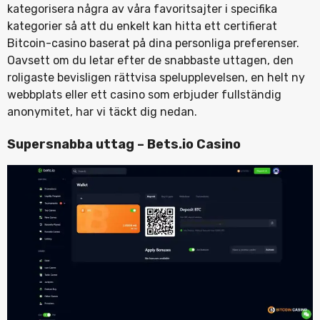
kategorisera några av våra favoritsajter i specifika
kategorier så att du enkelt kan hitta ett certifierat
Bitcoin-casino baserat på dina personliga preferenser.
Oavsett om du letar efter de snabbaste uttagen, den
roligaste bevisligen rättvisa spelupplevelsen, en helt ny
webbplats eller ett casino som erbjuder fullständig
anonymitet, har vi täckt dig nedan.
Supersnabba uttag – Bets.io Casino