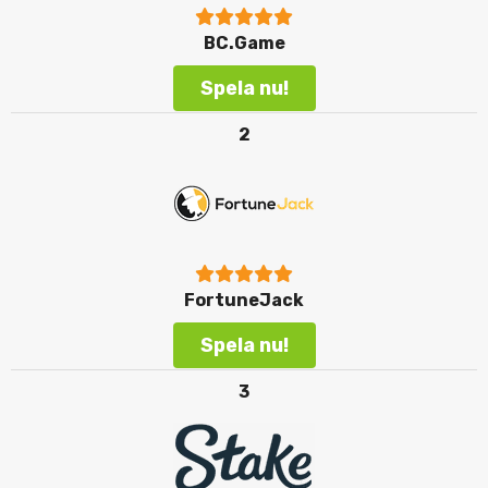
BC.Game
Spela nu!
2
FortuneJack
Spela nu!
3