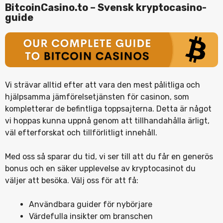
BitcoinCasino.to – Svensk kryptocasino-
guide
Vi strävar alltid efter att vara den mest pålitliga och
hjälpsamma jämförelsetjänsten för casinon, som
kompletterar de befintliga toppsajterna. Detta är något
vi hoppas kunna uppnå genom att tillhandahålla ärligt,
väl efterforskat och tillförlitligt innehåll.
Med oss så sparar du tid, vi ser till att du får en generös
bonus och en säker upplevelse av kryptocasinot du
väljer att besöka. Välj oss för att få:
Användbara guider för nybörjare
Värdefulla insikter om branschen