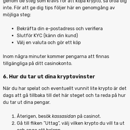
genom de steg som krävs för att köpa krypto, så oroa dig
inte. För att ge dig tips följer här en genomgång av
möjliga steg:
Bekräfta din e-postadress och verifiera
Slutför KYC (känn din kund)
Välj en valuta och gör ett köp
Inom några minuter kommer pengarna att finnas
tillgängliga på ditt casinokonto.
6. Hur du tar ut dina kryptovinster
När du har spelat och eventuellt vunnit lite krypto är det
dags att gå tillbaka till det här steget och ta reda på hur
du tar ut dina pengar.
Återigen, besök
kassasidan
på casinot.
Gå till fliken ”Uttag”, välj vilken krypto du vill ta ut