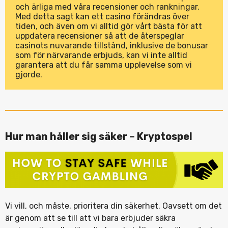
och ärliga med våra recensioner och rankningar. 
Med detta sagt kan ett casino förändras över 
tiden, och även om vi alltid gör vårt bästa för att 
uppdatera recensioner så att de återspeglar 
casinots nuvarande tillstånd, inklusive de bonusar 
som för närvarande erbjuds, kan vi inte alltid 
garantera att du får samma upplevelse som vi 
gjorde.
Hur man håller sig säker – Kryptospel
Vi vill, och måste, prioritera din säkerhet. Oavsett om det
är genom att se till att vi bara erbjuder säkra