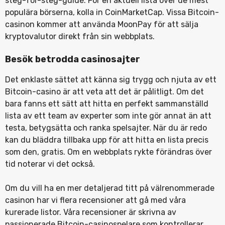
steg-för-steg-guide. För en aktuell lista över de mest
populära börserna, kolla in CoinMarketCap. Vissa Bitcoin-
casinon kommer att använda MoonPay för att sälja
kryptovalutor direkt från sin webbplats.
Besök betrodda casinosajter
Det enklaste sättet att känna sig trygg och njuta av ett
Bitcoin-casino är att veta att det är pålitligt. Om det
bara fanns ett sätt att hitta en perfekt sammanställd
lista av ett team av experter som inte gör annat än att
testa, betygsätta och ranka spelsajter. När du är redo
kan du bläddra tillbaka upp för att hitta en lista precis
som den, gratis. Om en webbplats rykte förändras över
tid noterar vi det också.
Om du vill ha en mer detaljerad titt på välrenommerade
casinon har vi flera recensioner att gå med våra
kurerade listor. Våra recensioner är skrivna av
passionerade Bitcoin-casinospelare som kontrollerar