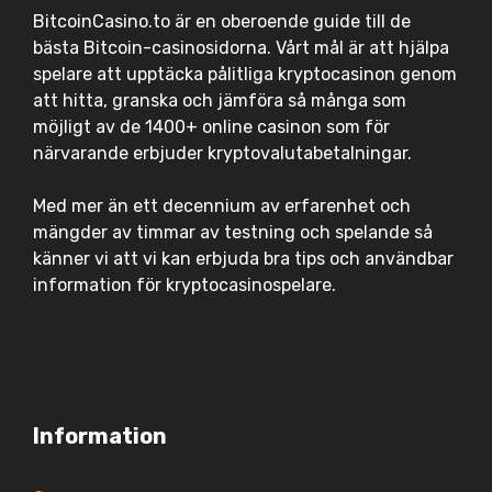
BitcoinCasino.to är en oberoende guide till de
bästa Bitcoin-casinosidorna. Vårt mål är att hjälpa
spelare att upptäcka pålitliga kryptocasinon genom
att hitta, granska och jämföra så många som
möjligt av de 1400+ online casinon som för
närvarande erbjuder kryptovalutabetalningar.
Med mer än ett decennium av erfarenhet och
mängder av timmar av testning och spelande så
känner vi att vi kan erbjuda bra tips och användbar
information för kryptocasinospelare.
Information