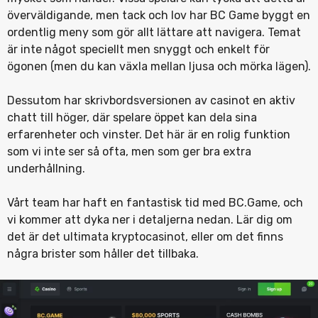
överväldigande, men tack och lov har BC Game byggt en
ordentlig meny som gör allt lättare att navigera. Temat
är inte något speciellt men snyggt och enkelt för
ögonen (men du kan växla mellan ljusa och mörka lägen).
Dessutom har skrivbordsversionen av casinot en aktiv
chatt till höger, där spelare öppet kan dela sina
erfarenheter och vinster. Det här är en rolig funktion
som vi inte ser så ofta, men som ger bra extra
underhållning.
Vårt team har haft en fantastisk tid med BC.Game, och
vi kommer att dyka ner i detaljerna nedan. Lär dig om
det är det ultimata kryptocasinot, eller om det finns
några brister som håller det tillbaka.