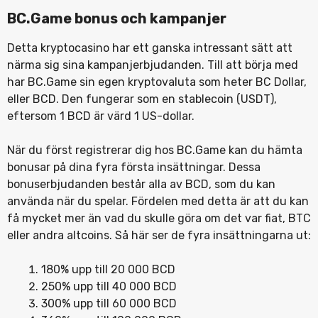
BC.Game bonus och kampanjer
Detta kryptocasino har ett ganska intressant sätt att
närma sig sina kampanjerbjudanden. Till att börja med
har BC.Game sin egen kryptovaluta som heter BC Dollar,
eller BCD. Den fungerar som en stablecoin (USDT),
eftersom 1 BCD är värd 1 US-dollar.
När du först registrerar dig hos BC.Game kan du hämta
bonusar på dina fyra första insättningar. Dessa
bonuserbjudanden består alla av BCD, som du kan
använda när du spelar. Fördelen med detta är att du kan
få mycket mer än vad du skulle göra om det var fiat, BTC
eller andra altcoins. Så här ser de fyra insättningarna ut:
180% upp till 20 000 BCD
250% upp till 40 000 BCD
300% upp till 60 000 BCD